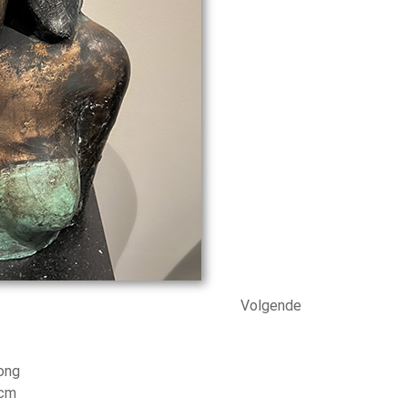
Volgende
ong
 cm