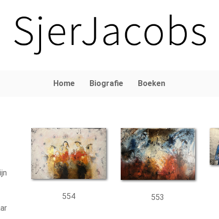
Home
Biografie
Boeken
ijn
554
553
ar