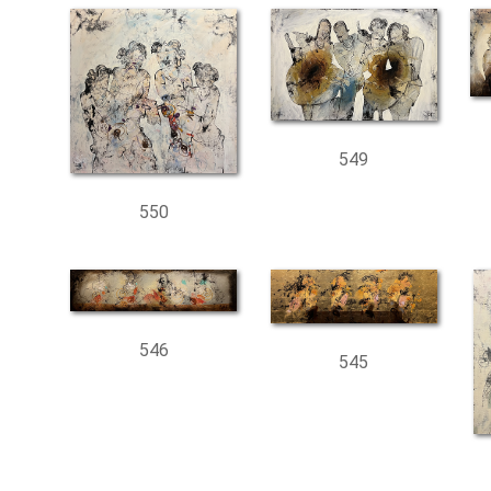
549
550
546
545