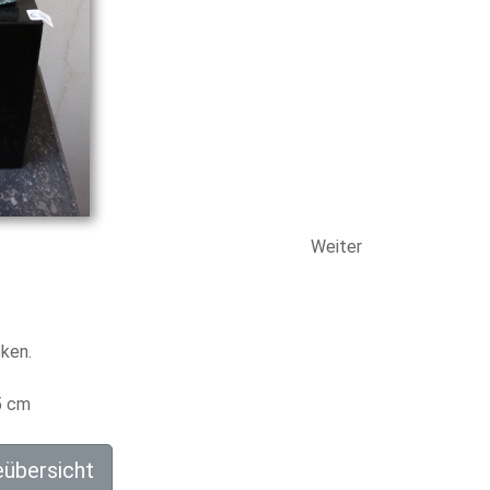
Weiter
ken.
5 cm
eübersicht