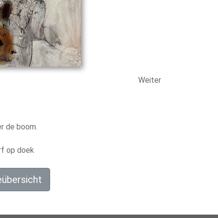
Weiter
r de boom.
rf op doek
eübersicht