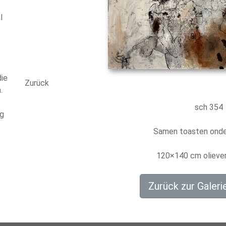
l
die
Zurück
.
sch 354
ng
Samen toasten onde
120×140 cm olieve
Zurück zur Galeri