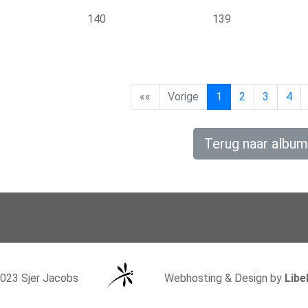
140
139
««
Vorige
1
2
3
4
Terug naar album
023 Sjer Jacobs
Webhosting & Design by
Libe