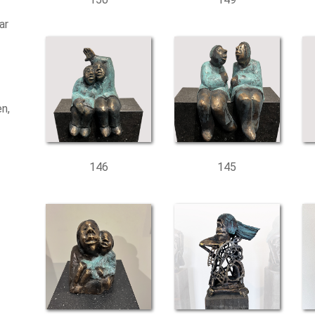
ar
n,
146
145